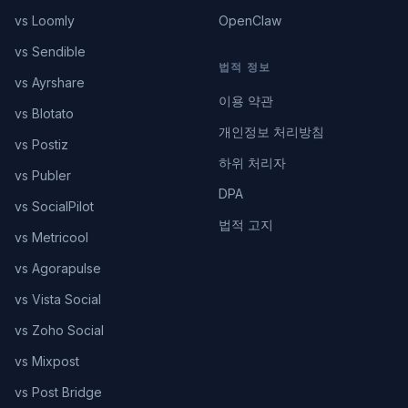
vs Loomly
OpenClaw
vs Sendible
법적 정보
vs Ayrshare
이용 약관
vs Blotato
개인정보 처리방침
vs Postiz
하위 처리자
vs Publer
DPA
vs SocialPilot
법적 고지
vs Metricool
vs Agorapulse
vs Vista Social
vs Zoho Social
vs Mixpost
vs Post Bridge