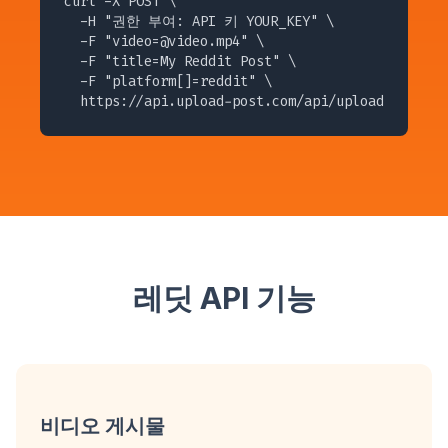
curl -X POST \

  -H "권한 부여: API 키 YOUR_KEY" \

  -F "
video=@video.mp4
" \

  -F "title=My Reddit Post" \

  -F "platform[]=reddit" \

  https://api.upload-post.com/api/upload
레딧 API 기능
비디오 게시물