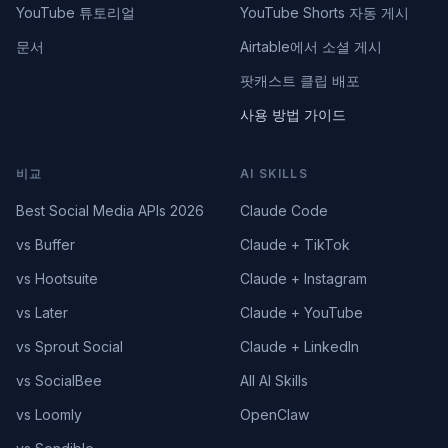
YouTube 튜토리얼
YouTube Shorts 자동 게시
문서
Airtable에서 소셜 게시
팟캐스트 클립 배포
사용 방법 가이드
비교
AI SKILLS
Best Social Media APIs 2026
Claude Code
vs Buffer
Claude + TikTok
vs Hootsuite
Claude + Instagram
vs Later
Claude + YouTube
vs Sprout Social
Claude + LinkedIn
vs SocialBee
All AI Skills
vs Loomly
OpenClaw