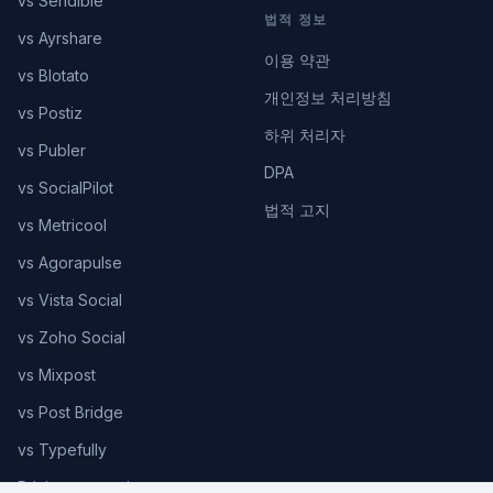
vs Sendible
법적 정보
vs Ayrshare
이용 약관
vs Blotato
개인정보 처리방침
vs Postiz
하위 처리자
vs Publer
DPA
vs SocialPilot
법적 고지
vs Metricool
vs Agorapulse
vs Vista Social
vs Zoho Social
vs Mixpost
vs Post Bridge
vs Typefully
Pricing comparison