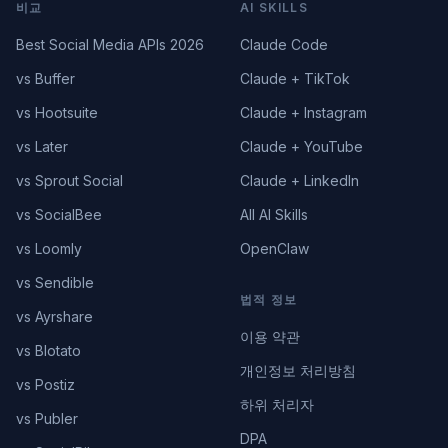
비교
AI SKILLS
Best Social Media APIs 2026
Claude Code
vs Buffer
Claude + TikTok
vs Hootsuite
Claude + Instagram
vs Later
Claude + YouTube
vs Sprout Social
Claude + LinkedIn
vs SocialBee
All AI Skills
vs Loomly
OpenClaw
vs Sendible
법적 정보
vs Ayrshare
이용 약관
vs Blotato
개인정보 처리방침
vs Postiz
하위 처리자
vs Publer
DPA