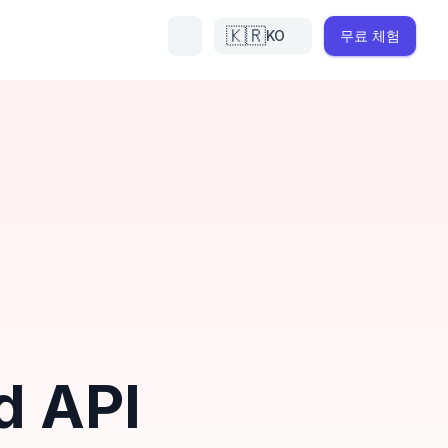
🇰🇷
KO
무료 체험
d API