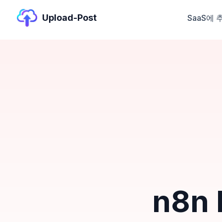
Upload-Post
SaaS에 
n8n 