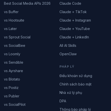
Best Social Media APIs 2026
Claude Code
vs Buffer
Claude + TikTok
vs Hootsuite
Claude + Instagram
vs Later
Claude + YouTube
vs Sprout Social
Claude + LinkedIn
vs SocialBee
All AI Skills
vs Loomly
OpenClaw
vs Sendible
PHÁP LÝ
vs Ayrshare
Điều khoản sử dụng
vs Blotato
Chính sách bảo mật
vs Postiz
Nhà xử lý phụ
vs Publer
DPA
vs SocialPilot
Thông báo pháp lý