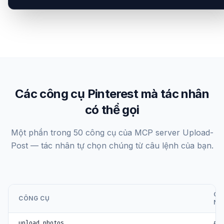
Các công cụ Pinterest mà tác nhân
có thể gọi
Một phần trong 50 công cụ của MCP server Upload-
Post — tác nhân tự chọn chúng từ câu lệnh của bạn.
CH
CÔNG CỤ
NĂ
upload_photos
Đă