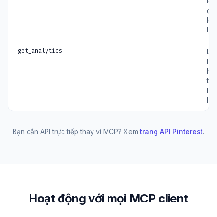
Pin
đã
lên
lịc
get_analytics
Lấ
lượ
hiể
thị
lượ
lưu
Bạn cần API trực tiếp thay vì MCP? Xem
trang API Pinterest
.
Hoạt động với mọi MCP client