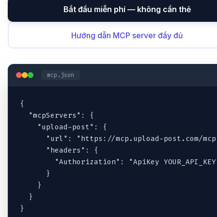
Bắt đầu miễn phí — không cần thẻ
Hướng dẫn MCP server đầy đủ
mcp.json
{

  "mcpServers": {

    "upload-post": {

      "url": "https://mcp.upload-post.com/mcp"
      "headers": {

        "Authorization": "ApiKey YOUR_API_KEY"
      }

    }

  }

}