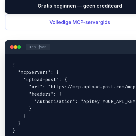
Gratis beginnen — geen creditcard
Volledige MCP-servergids
mcp.json
{

  "mcpServers": {

    "upload-post": {

      "url": "https://mcp.upload-post.com/mcp"
      "headers": {

        "Authorization": "ApiKey YOUR_API_KEY"
      }

    }

  }

}