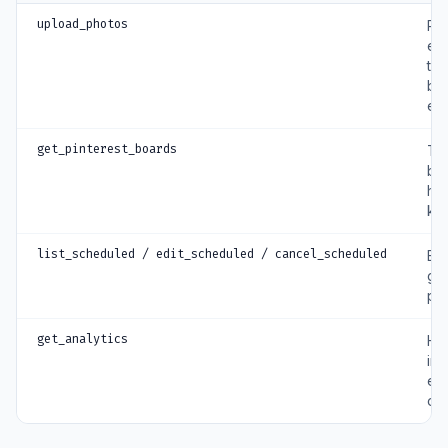
upload_photos
Pub
ee
tite
bes
en 
get_pinterest_boards
To
bo
het
ki
list_scheduled / edit_scheduled / cancel_scheduled
Be
ge
pin
get_analytics
Ha
imp
en
op