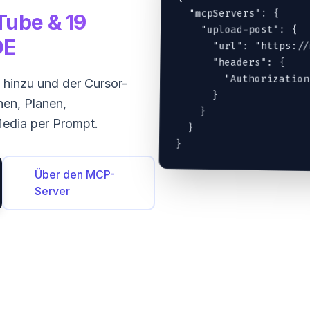
  "mcpServers": {

Tube & 19
    "upload-post": {

DE
      "url": "https://
      "headers": {

        "Authorization
hinzu und der Cursor-
      }

hen, Planen,
    }

Media per Prompt.
  }

}
Über den MCP-
Server