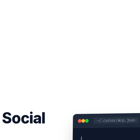
 Social
~/.cursor/mcp.json
{
