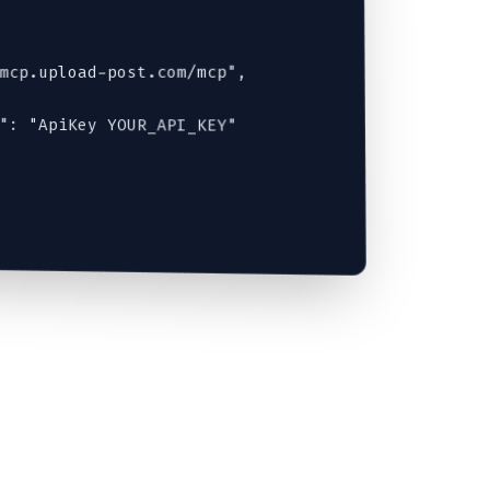
mcp.upload-post.com/mcp",

": "ApiKey YOUR_API_KEY"
