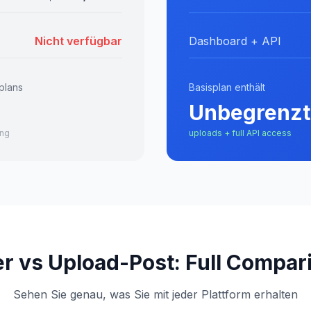
Nicht verfügbar
Dashboard + API
plans
Basisplan enthält
Unbegrenzt
ang
uploads + full API access
er vs Upload-Post: Full Compar
Sehen Sie genau, was Sie mit jeder Plattform erhalten