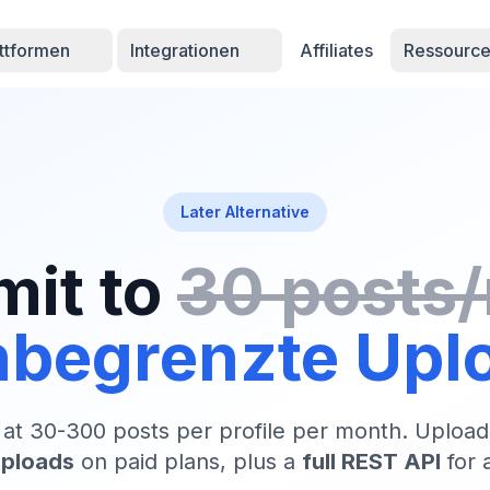
attformen
Integrationen
Affiliates
Ressourc
Later Alternative
mit to
30 posts
nbegrenzte Upl
 at 30-300 posts per profile per month. Upload
uploads
on paid plans, plus a
full REST API
for 