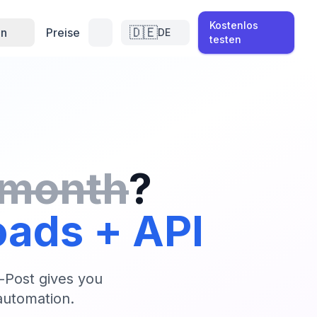
Kostenlos
🇩🇪
en
Preise
DE
testen
/month
?
oads + API
-Post gives you
automation.