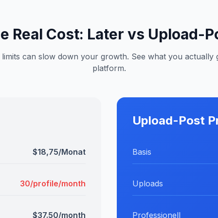
e Real Cost: Later vs Upload-P
t limits can slow down your growth. See what you actually 
platform.
Upload-Post P
$18,75/Monat
Basis
30/profile/month
Uploads
$37.50/month
Professionell