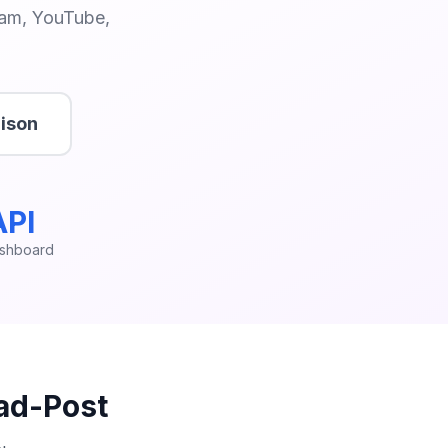
ram, YouTube,
ison
API
shboard
ad-Post