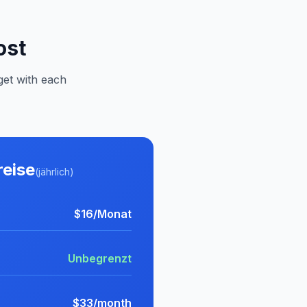
ost
get with each
reise
(jährlich)
$16/Monat
Unbegrenzt
$33/month