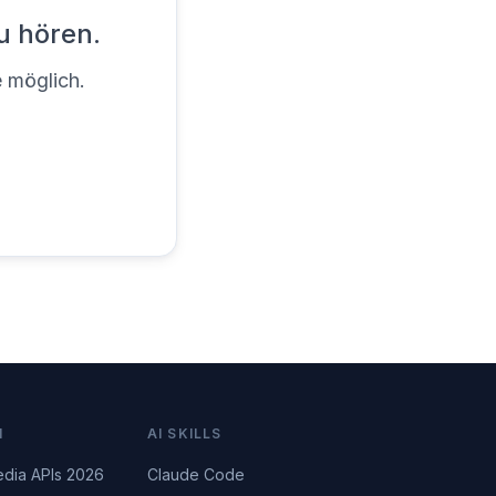
u hören.
e möglich.
N
AI SKILLS
edia APIs 2026
Claude Code