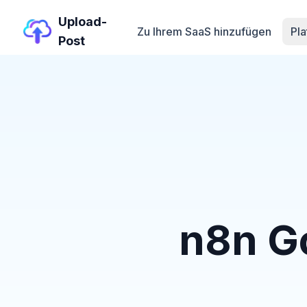
Upload-
Zu Ihrem SaaS hinzufügen
Pl
Post
n8n Go