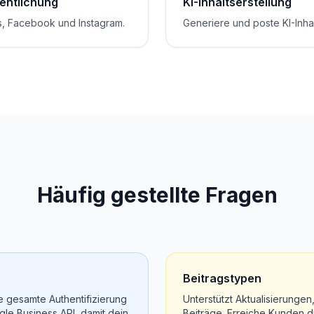
fentlichung
KI-Inhaltserstellung
s, Facebook und Instagram.
Generiere und poste KI-Inha
Häufig gestellte Fragen
Beitragstypen
 gesamte Authentifizierung
Unterstützt Aktualisierunge
le Business API, damit dein
Beiträge. Erreiche Kunden d