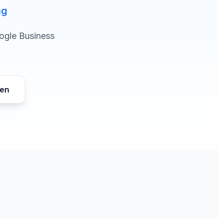
ng
ogle Business
gen