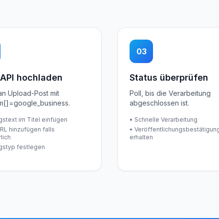
03
 API hochladen
Status überprüfen
n Upload-Post mit
Poll, bis die Verarbeitung
rm[]=google_business.
abgeschlossen ist.
gstext im Titel einfügen
• Schnelle Verarbeitung
URL hinzufügen falls
• Veröffentlichungsbestätigun
lich
erhalten
agstyp festlegen