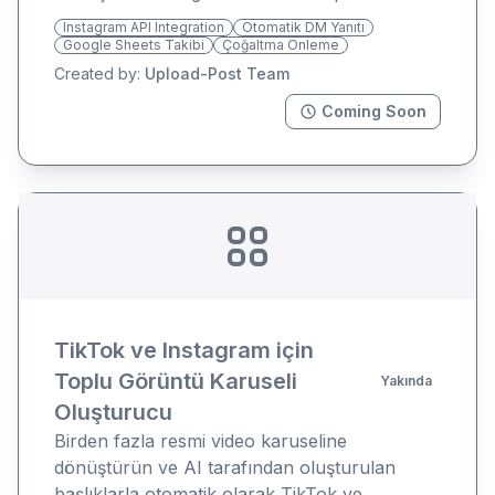
Instagram API Integration
Otomatik DM Yanıtı
Google Sheets Takibi
Çoğaltma Önleme
Created by:
Upload-Post Team
Coming Soon
TikTok ve Instagram için
Toplu Görüntü Karuseli
Yakında
Oluşturucu
Birden fazla resmi video karuseline
dönüştürün ve AI tarafından oluşturulan
başlıklarla otomatik olarak TikTok ve