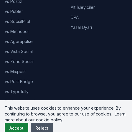
vs Postiz
Alt İşleyiciler
vs Publer
DPA
vs SocialPilot
Yasal Uyarı
vs Metricool
vs Agorapulse
vs Vista Social
vs Zoho Social
vs Mixpost
vs Post Bridge
vs Typefully
Pricing comparison
This website uses cookies to enhance your experience. By
continuing to browse, you agree to our use of cookies.
Learn
more about our cookie policy
© 2026 Upload-Post.com. Tüm hakları saklıdır.
Accept
Reject
Status