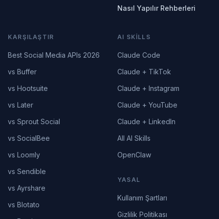
Nasıl Yapılır Rehberleri
KARŞILAŞTIR
AI SKILLS
Best Social Media APIs 2026
Claude Code
vs Buffer
Claude + TikTok
vs Hootsuite
Claude + Instagram
vs Later
Claude + YouTube
vs Sprout Social
Claude + LinkedIn
vs SocialBee
All AI Skills
vs Loomly
OpenClaw
vs Sendible
YASAL
vs Ayrshare
Kullanım Şartları
vs Blotato
Gizlilik Politikası