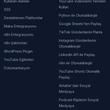
Kullanım Alanları
YouTube Videolarını Yeniden
Kullan
SSS
Python ile Otomatikleştir
Desteklenen Platformlar
Google Sheets'ten Paylaş
Make Entegrasyonu
TikTok Gönderilerini Planla
n8n Entegrasyonu
Instagram Gönderilerini
n8n Şablonları
Otomatikleştir
WordPress Plugin
LinkedIn API ile Paylaş
YouTube Eğitimleri
n8n ile Otomatikleştir
Dokümantasyon
YouTube Shorts Otomatik
Paylaş
Airtable'dan Sosyal
Medyaya
Podcast Kliplerini Sosyal
Medyaya