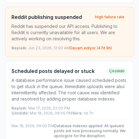
Reddit publishing suspended
High failure rate
Reddit has suspended our API access. Publishing to
Reddit is currently unavailable for all users. We are
actively working on resolving this.
Başladı
:
Jun 23, 2026, 12:00 AM
Devam ediyor
(
47d 9h
)
Scheduled posts delayed or stuck
Çözüldü
A database performance issue caused scheduled posts
to get stuck in the queue. Immediate uploads were also
intermittently affected. The root cause was identified
and resolved by adding proper database indexes.
Başladı
:
Mar 17, 2026, 02:00 PM
Çözüldü
:
Mar 18, 2026, 09:00 PM
Süre
:
1d 7h
Mar 18, 2026, 09:00 PM
Database indexes applied. All queued
posts are now processing normally. We
apologize for the disruption.