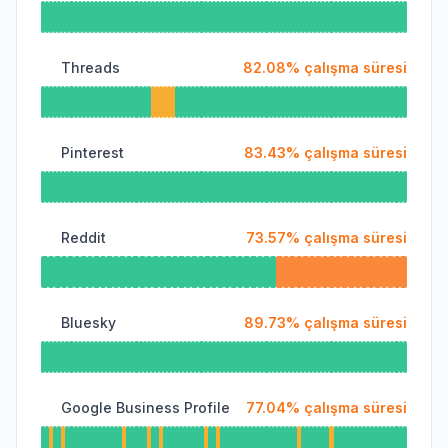
Threads
82.08
%
çalışma süresi
Pinterest
83.43
%
çalışma süresi
Reddit
73.57
%
çalışma süresi
Bluesky
89.73
%
çalışma süresi
Google Business Profile
77.04
%
çalışma süresi