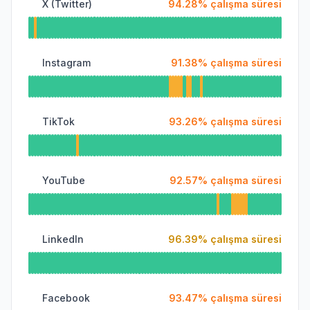
X (Twitter)
94.28
%
çalışma süresi
Instagram
91.38
%
çalışma süresi
TikTok
93.26
%
çalışma süresi
YouTube
92.57
%
çalışma süresi
LinkedIn
96.39
%
çalışma süresi
Facebook
93.47
%
çalışma süresi