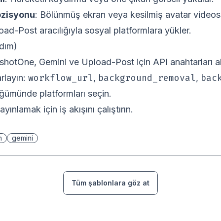
zisyonu
: Bölünmüş ekran veya kesilmiş avatar videosu
oad-Post aracılığıyla sosyal platformlara yükler.
dım)
hotOne, Gemini ve Upload-Post için API anahtarları al
workflow_url
background_removal
bac
rlayın:
,
,
ümünde platformları seçin.
ınlamak için iş akışını çalıştırın.
n
gemini
Tüm şablonlara göz at