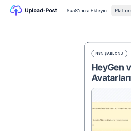
Upload-Post
SaaS'ınıza Ekleyin
Platfo
N8N ŞABLONU
HeyGen ve
Avatarlar