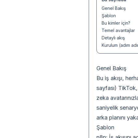
Genel Bakış
Şablon
Bu kimler için?
Temel avantajlar
Detaylı akış
Kurulum (adım ad
Genel Bakış
Bu iş akışı, herh
sayfası) TikTok,
zeka avatarınızla
saniyelik senary
arka planını yak
Şablon
n8n:
İş akışını a