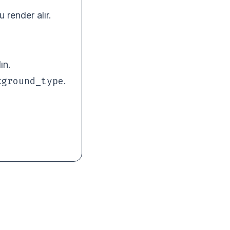
 render alır.
ın.
kground_type
.