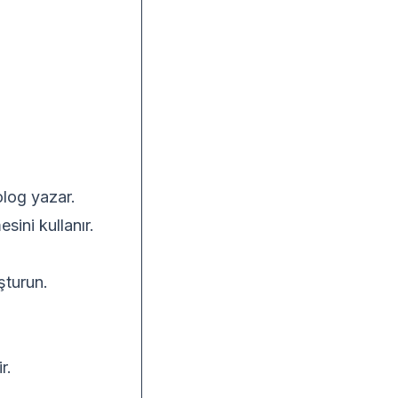
olog yazar.
sini kullanır.
şturun.
r.