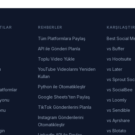
TILAR
REHBERLER
KARŞILAŞTIR
Tüm Platformlara Paylaş
Best Social M
API ile Gönderi Planla
vs Buffer
Toplu Video Yükle
vs Hootsuite
ı
YouTube Videolarını Yeniden
vs Later
Kullan
vs Sprout Soci
Python ile Otomatikleştir
atformlar
vs SocialBee
Google Sheets'ten Paylaş
syonu
vs Loomly
TikTok Gönderilerini Planla
onu
vs Sendible
Instagram Gönderilerini
vs Ayrshare
Otomatikleştir
gin
vs Blotato
LinkedIn API ile Paylaş