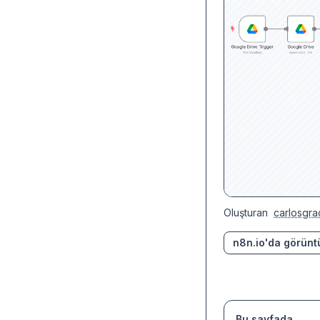
Oluşturan
carlosgra
n8n.io'da görünt
Bu sayfada