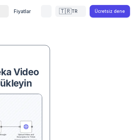
🇹🇷
Fiyatlar
TR
Ücretsiz dene
eka Video
ükleyin