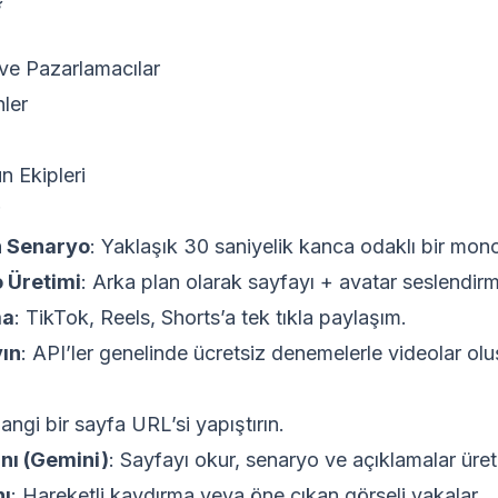
i ve Pazarlamacılar
ler
n Ekipleri
 Senaryo
: Yaklaşık 30 saniyelik kanca odaklı bir mon
 Üretimi
: Arka plan olarak sayfayı + avatar seslendirme
ma
: TikTok, Reels, Shorts’a tek tıkla paylaşım.
yın
: API’ler genelinde ücretsiz denemelerle videolar olu
angi bir sayfa URL’si yapıştırın.
nı (Gemini)
: Sayfayı okur, senaryo ve açıklamalar üreti
nı
: Hareketli kaydırma veya öne çıkan görseli yakalar.