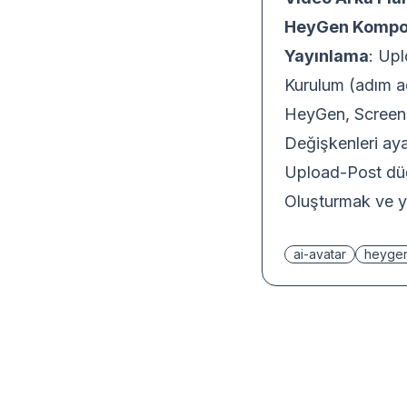
HeyGen Kompo
Yayınlama
: Upl
Kurulum (adım a
HeyGen, Screens
Değişkenleri aya
Upload-Post düğ
Oluşturmak ve yay
ai-avatar
heyge