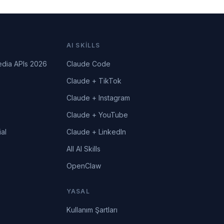
AI SKILLS
edia APIs 2026
Claude Code
Claude + TikTok
Claude + Instagram
Claude + YouTube
al
Claude + LinkedIn
All AI Skills
OpenClaw
YASAL
Kullanım Şartları