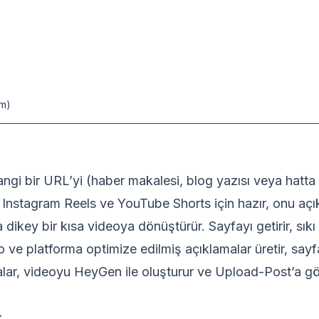
ım)
angi bir URL’yi (haber makalesi, blog yazısı veya hatta 
 Instagram Reels ve YouTube Shorts için hazır, onu aç
 dikey bir kısa videoya dönüştürür. Sayfayı getirir, sık
o ve platforma optimize edilmiş açıklamalar üretir, sayf
alar, videoyu HeyGen ile oluşturur ve Upload-Post’a gö
ç