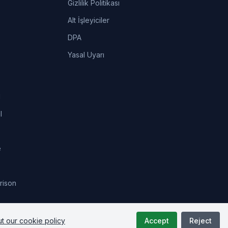
Gizlilik Politikası
Alt İşleyiciler
DPA
Yasal Uyarı
e
l
l
e
rison
t our cookie policy
Accept
Reject
Status