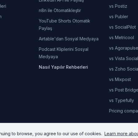
leri
vs Postiz
n8n ile Otomatikleştir
n
vs Publer
YouTube Shorts Otomatik
vs SocialPilot
Paylaş
vs Metricool
Airtable'dan Sosyal Medyaya
vs Agorapuls
Podcast Kliplerini Sosyal
Medyaya
vs Vista Socia
Nasıl Yapılır Rehberleri
vs Zoho Socia
vs Mixpost
vs Post Bridg
vs Typefully
Pricing compa
nuing to browse, you agree to our use of cookies.
Learn more abou