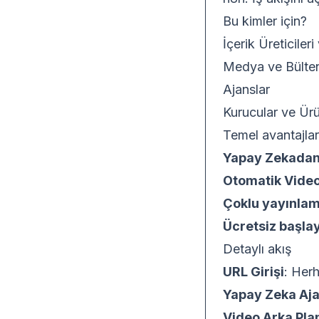
Bu kimler için?
İçerik Üreticiler
Medya ve Bülten
Ajanslar
Kurucular ve Ürü
Temel avantajlar
Yapay Zekadan
Otomatik Video
Çoklu yayınla
Ücretsiz başla
Detaylı akış
URL Girişi
: Herh
Yapay Zeka Aja
Video Arka Pla