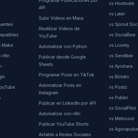
Programar Publicaciones por
vs Hootsuite
API
vs Later
Subir Videos en Masa
uentes
vs Sprout Soci
Reutilizar Videos de
mpatibles
vs SocialBee
YouTube
n Make
vs Loomly
Automatizar con Python
n n8n
vs Sendible
Publicar desde Google
Sheets
n
vs Ayrshare
Programar Posts en TikTok
gin
vs Blotato
Automatizar Posts en
YouTube
vs Postiz
Instagram
n
vs Publer
Publicar en LinkedIn por API
vs SocialPilot
Automatizar con n8n
vs Metricool
Publicar YouTube Shorts
vs Agorapuls
Airtable a Redes Sociales