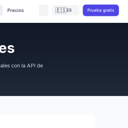
🇪🇸
Precios
ES
Prueba gratis
es
iales con la API de