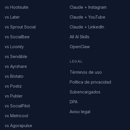
vs Hootsuite
Claude + Instagram
vs Later
Claude + YouTube
vs Sprout Social
Claude + LinkedIn
vs SocialBee
All AI Skills
vs Loomly
OpenClaw
vs Sendible
LEGAL
vs Ayrshare
Términos de uso
vs Blotato
Política de privacidad
vs Postiz
Subencargados
vs Publer
DPA
vs SocialPilot
Aviso legal
vs Metricool
vs Agorapulse