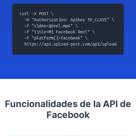
curl -X POST \

  -H "Authorization: Apikey TU_CLAVE" \

  -F "
video=@reel.mp4
" \

  -F "title=Mi Facebook Reel" \

  -F "platform[]=facebook" \

  https://api.upload-post.com/api/upload
Funcionalidades de la API de
Facebook