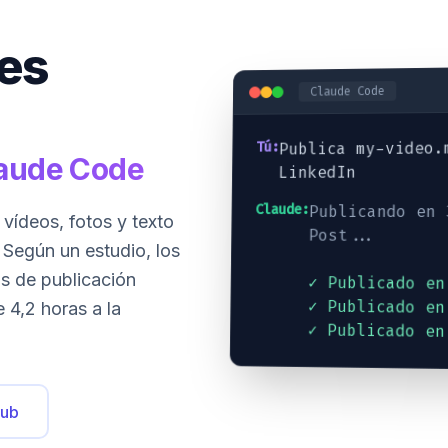
des
Claude Code
Publica my-video.
Tú:
laude Code
LinkedIn
Claude:
Publicando en
 vídeos, fotos y texto
Post...
 Según un estudio, los
as de publicación
✓ Publicado en
✓ Publicado en
 4,2 horas a la
✓ Publicado en
Hub