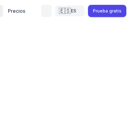
🇪🇸
Precios
ES
Prueba gratis