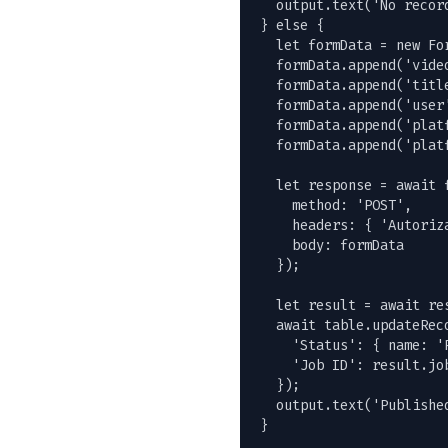
  output.text('No recor
} else {

  let formData = new For
  formData.append('vide
  formData.append('titl
  formData.append('user'
  formData.append('platf
  formData.append('platf
  let response = await 
    method: 'POST',

    headers: { 'Autoriz
    body: formData

  });

  let result = await res
  await table.updateReco
    'Status': { name: 'P
    'Job ID': result.job
  });

  output.text('Publishe
}