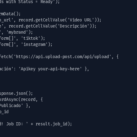
ds with Status = Ready');

mData();

o_url', record.getCellValue('Video URL'));

e', record.getCellValue('Descripción'));

, 'mybrand');

orm[]', 'tiktok');

orm[]', 'instagram');

fetch('https://api.upload-post.com/api/upload', {

ación': 'Apikey your-api-key-here' },

ponse.json();

rdAsync(record, {

ublicado' },

_id

d! Job ID: ' + result.job_id);
