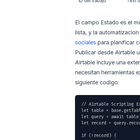
ID del trabajo
Text d
El campo Estado es el mo
lista, y la automatizacion
sociales
para planificar 
Publicar desde Airtable u
Airtable incluye una ext
necesitan herramientas ex
siguiente codigo:
// Airtable Scripting Ex
let table = base.getTab
let query = await table.
let record = query.reco
if (!record) {
