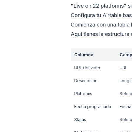
"Live on 22 platforms" si
Configura tu Airtable ba
Comienza con una tabla ll
Aqui tienes la estructur
Columna
Camp
URL del video
URL
Descripción
Long t
Platforms
Selecc
Fecha programada
Fecha
Status
Selecc