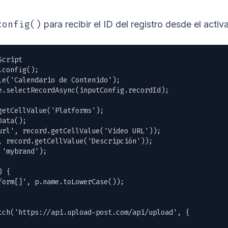
config()
para recibir el ID del registro desde el activ
cript

config();

le('Calendario de Contenido');

e.selectRecordAsync(inputConfig.recordId);

getCellValue('Platforms');

ata();

url', record.getCellValue('Video URL'));

, record.getCellValue('Descripción'));

'mybrand');

 {

form[]', p.name.toLowerCase());

tch('https://api.upload-post.com/api/upload', {
