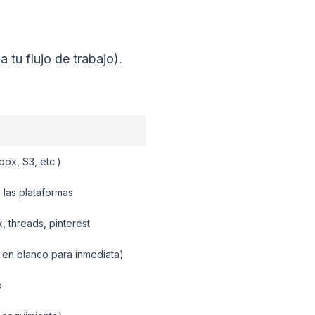
tu flujo de trabajo).
box, S3, etc.)
s las plataformas
, threads, pinterest
r en blanco para inmediata)
o