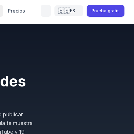
🇪🇸
Precios
ES
Prueba gratis
edes
o publicar
ia te muestra
uTube y 19