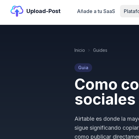
Upload-Post
Añade a tu SaaS
Plata
Inicio
Guides
Guia
Como con
sociales
Airtable es donde la mayo
sigue significando copia
como publicar directamen