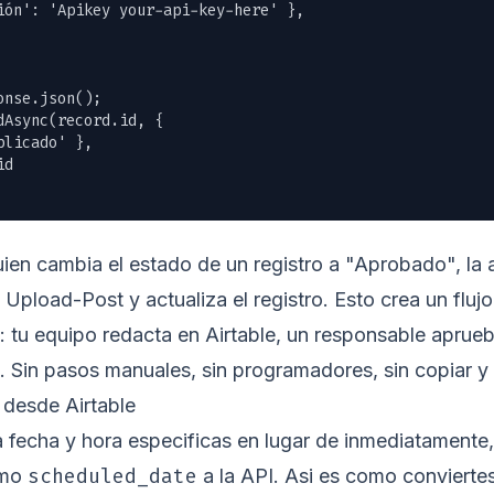
ión': 'Apikey your-api-key-here' },

nse.json();

Async(record.id, {

licado' },

d

ien cambia el estado de un registro a "Aprobado", la
e Upload-Post y actualiza el registro. Esto crea un fluj
 tu equipo redacta en Airtable, un responsable aprueba
 Sin pasos manuales, sin programadores, sin copiar y
 desde Airtable
na fecha y hora especificas en lugar de inmediatamente
scheduled_date
omo
a la API. Asi es como conviertes