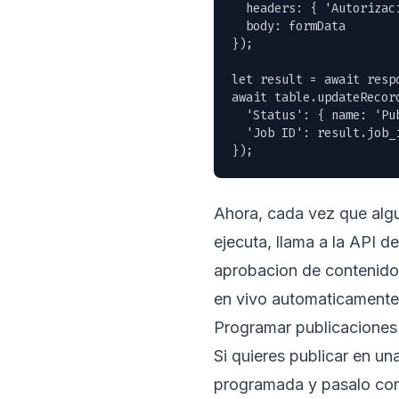
  headers: { 'Autorizac
  body: formData

});

let result = await respo
await table.updateRecord
  'Status': { name: 'Pub
  'Job ID': result.job_i
});
Ahora, cada vez que algu
ejecuta, llama a la API d
aprobacion de contenido:
en vivo automaticamente.
Programar publicaciones
Si quieres publicar en u
programada y pasalo c