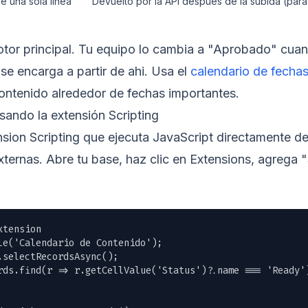
e una sola línea
Devuelto por la API después de la subida (par
tor principal. Tu equipo lo cambia a "Aprobado" cuan
 se encarga a partir de ahi. Usa el
calendario de fechas
contenido alrededor de fechas importantes.
sando la extensión Scripting
ension Scripting que ejecuta JavaScript directamente d
ternas. Abre tu base, haz clic en Extensions, agrega "
tension

le('Calendario de Contenido');

selectRecordsAsync();

rds.find(r => r.getCellValue('Status')?.name === 'Ready')