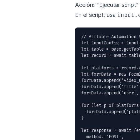
Acción: "Ejecutar script"
input.
En el script, usa
// Airtable Automation S
let inputConfig = input.
let table = base.getTab
let record = await tabl
let platforms = record.
let formData = new FormD
formData.append('video_
formData.append('title'
formData.append('user', 
for (let p of platforms)
  formData.append('plat
}

let response = await fe
  method: 'POST',
