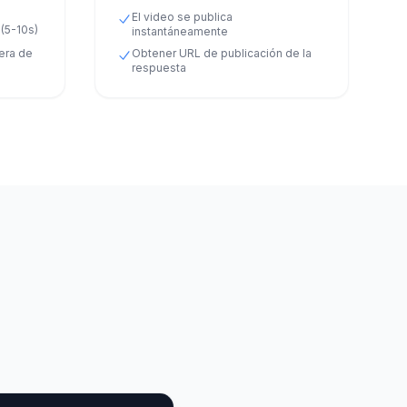
El video se publica
(5-10s)
instantáneamente
era de
Obtener URL de publicación de la
respuesta