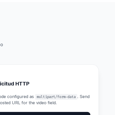
jo
icitud HTTP
ode configured as
. Send
multipart/form-data
osted URL for the video field.