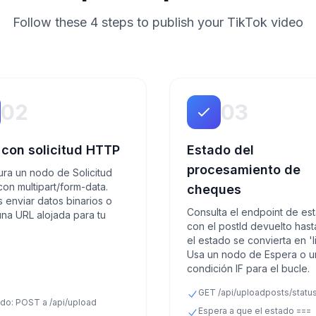
Follow these 4 steps to publish your TikTok video
02
03
 con solicitud HTTP
Estado del
procesamiento de
ura un nodo de Solicitud
on multipart/form-data.
cheques
 enviar datos binarios o
Consulta el endpoint de es
una URL alojada para tu
con el postId devuelto has
el estado se convierta en 'li
Usa un nodo de Espera o u
condición IF para el bucle.
GET /api/uploadposts/status
do: POST a /api/upload
Espera a que el estado ===