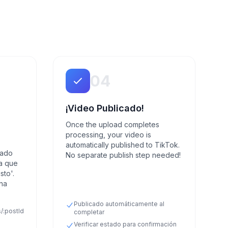
04
¡Video Publicado!
Once the upload completes
processing, your video is
automatically published to TikTok.
tado
No separate publish step needed!
ta que
sto'.
na
Publicado automáticamente al
/:postId
completar
Verificar estado para confirmación