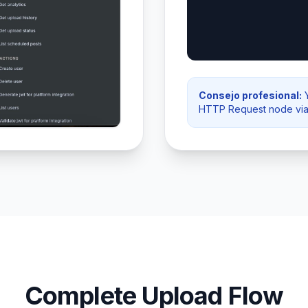
Consejo profesional:
Y
HTTP Request node vi
Complete Upload Flow