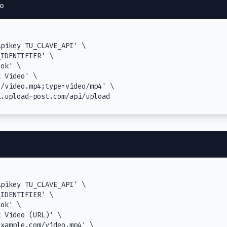
io
pikey TU_CLAVE_API' \

IDENTIFIER' \

ok' \

 Video' \

/video.mp4;type=video/mp4' \

i.upload-post.com/api/upload
pikey TU_CLAVE_API' \

IDENTIFIER' \

ok' \

 Video (URL)' \

xample.com/video.mp4' \
