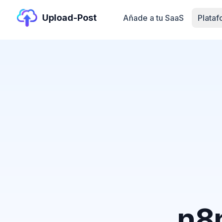
Upload-Post
Añade a tu SaaS
Plata
n8n