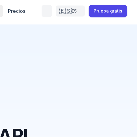
🇪🇸
Precios
ES
Prueba gratis
 API