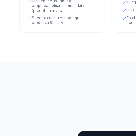
Mantener el nombre de la
Cuerp
propiedad binaria como 'data'
Habil
(predeterminado)
Soporta cualquier nodo que
Estab
produzca $binary
tipo 